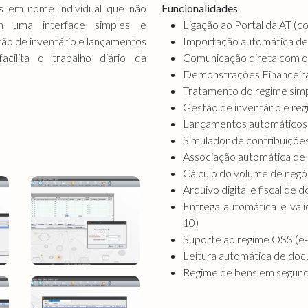
os em nome individual que não
Funcionalidades
om uma interface simples e
Ligação ao Portal da AT (c
stão de inventário e lançamentos
Importação automática de 
cilita o trabalho diário da
Comunicação direta com o
Demonstrações Financeiras 
Tratamento do regime simpl
Gestão de inventário e reg
Lançamentos automáticos 
Simulador de contribuições
Associação automática d
Cálculo do volume de neg
Arquivo digital e fiscal de
Entrega automática e val
10)
Suporte ao regime OSS (
Leitura automática de d
Regime de bens em segun