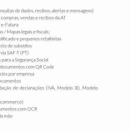
onsultas de dados, recibos, alertas e mensagens)
compras, vendas e recibos da AT
 e-Fatura
/ Mapas legais e fiscais;
ificado e pequenos retalhistas
isto de subsídios
via SAF-T (PT)
 para a Segurança Social
e documentos com QR Code
ócios por empresa
 documentos
idação de declarações (IVA, Modelo 30, Modelo
e-commerce)
ocumentos com OCR
da mão