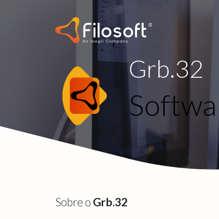
Grb.32
Softwa
Sobre o
Grb.32