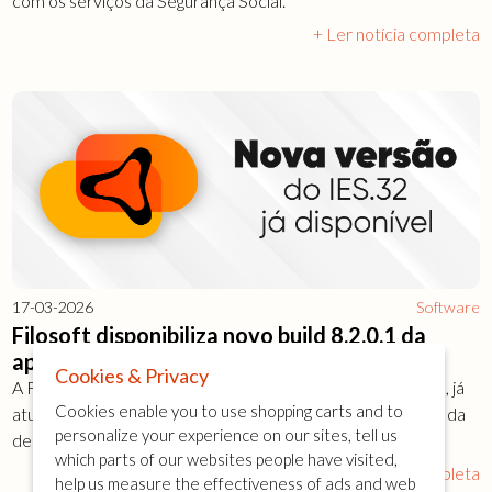
com os serviços da Segurança Social.
+ Ler notícia completa
17-03-2026
Software
Filosoft disponibiliza novo build 8.2.0.1 da
aplicação IES.32
Cookies & Privacy
A Filosoft anunciou o novo build 8.2.0.1 da aplicação IES.32, já
Cookies enable you to use shopping carts and to
atualizado com todas as exigências legais para a submissão da
personalize your experience on our sites, tell us
declaração IES do período atual.
which parts of our websites people have visited,
+ Ler notícia completa
help us measure the effectiveness of ads and web