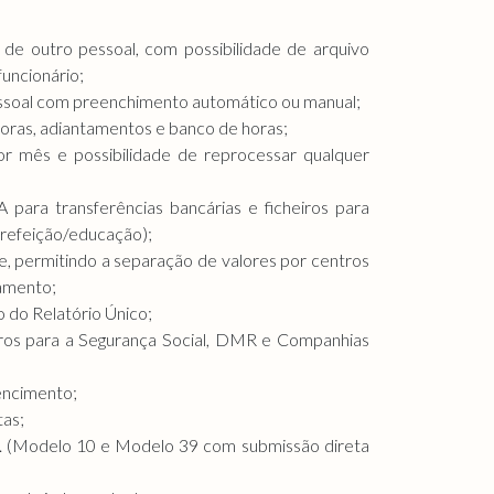
e de outro pessoal, com possibilidade de arquivo
funcionário;
ssoal com preenchimento automático ou manual;
oras, adiantamentos e banco de horas;
r mês e possibilidade de reprocessar qualquer
 para transferências bancárias e ficheiros para
refeição/educação);
e, permitindo a separação de valores por centros
amento;
do Relatório Único;
iros para a Segurança Social, DMR e Companhias
encimento;
tas;
. (Modelo 10 e Modelo 39 com submissão direta