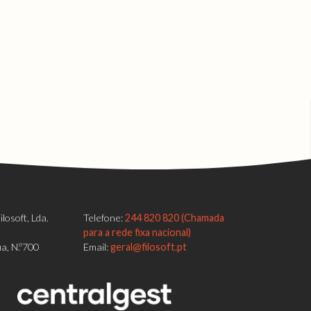
losoft, Lda.
Telefone:
244 820 820 (Chamada
para a rede fixa nacional)
a, N.º700
Email:
geral@filosoft.pt