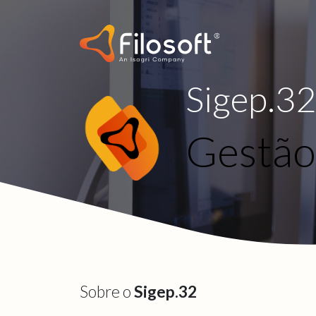
Sigep.3
Gestão
Sobre o
Sigep.32