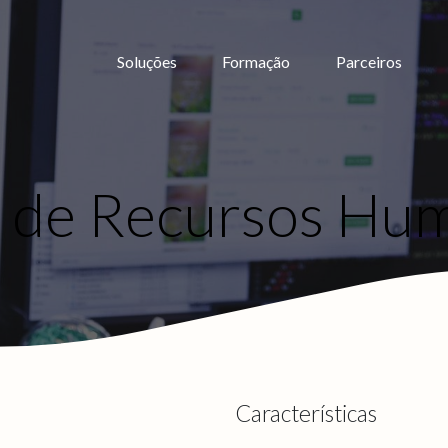
Soluções
Formação
Parceiros
2
 de Recursos Hu
Características