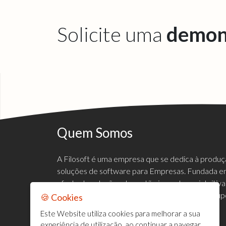
Solicite uma
demon
Quem Somos
A Filosoft é uma empresa que se dedica à produ
soluções de software para Empresas. Fundada em
oferta de soluções de gestão inovadoras, intuiti
mercado empresarial, de forma a satisfazer e sup
🍪 Cookies
clientes.
Este Website utiliza cookies para melhorar a sua
experiência de utilização, ao continuar a navegar