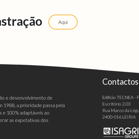
stração
Aqui
Contactos
ção e desenvolvimento de
Edifício TECNEA - Fi
Escritório 2.03
 1988, a prioridade passa pela
Rua Marco da Légu
vas e 100% adaptáveis ao
2400-016 LEIRIA
erar as expetativas dos