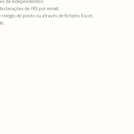
ões de independentes;
 declarações de IRS por email;
elógio de ponto ou através de ficheiro Excel;
de.