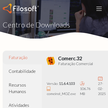
Centro de Downloads
Faturação
Comerc.32
Faturação Comercial
Contabilidade
Versão:
11.6.4.103
27-
Recursos
106.76
02-
Humanos
comeinst_MOZ.exe
MB
2025
Atividades