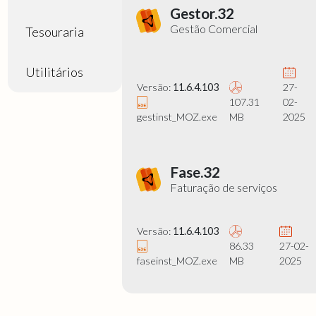
Gestor.32
Gestão Comercial
Tesouraria
Utilitários
Versão:
11.6.4.103
27-
107.31
02-
gestinst_MOZ.exe
MB
2025
Fase.32
Faturação de serviços
Versão:
11.6.4.103
86.33
27-02-
faseinst_MOZ.exe
MB
2025